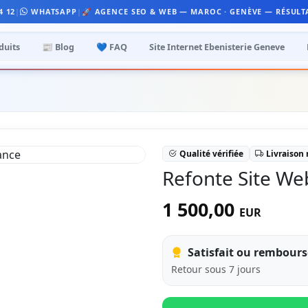
4 12
|
WHATSAPP
|
🚀 AGENCE SEO & WEB — MAROC · GENÈVE — RÉSULT
duits
📰 Blog
💙 FAQ
Site Internet Ebenisterie Geneve
Qualité vérifiée
Livraison
Refonte Site We
1 500,00
EUR
Satisfait ou rembours
Retour sous 7 jours