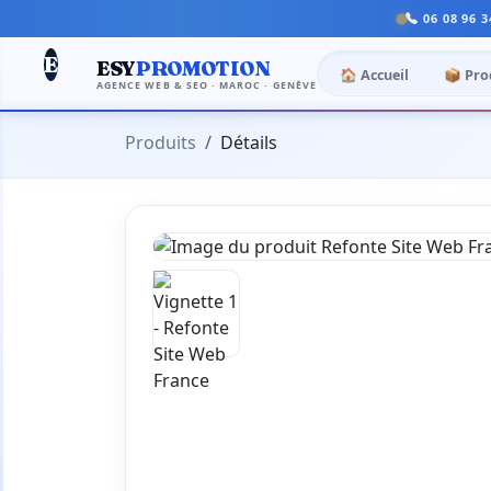
06 08 96 3
E
ESY
PROMOTION
🏠 Accueil
📦 Pro
AGENCE WEB & SEO · MAROC · GENÈVE
Produits
Détails