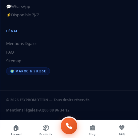
💬
WhatsApp
⚡
Disponible 7j/7
LÉGAL
Mentions légales
FAQ
Sitemap
🌍 MAROC & SUISSE
© 2026 ESYPROMOTION — Tous droits réservés.
Mentions légales
FAQ
06 08 96 34 12
🏠
📦
📰
💙
Accueil
Produits
Blog
FAQ