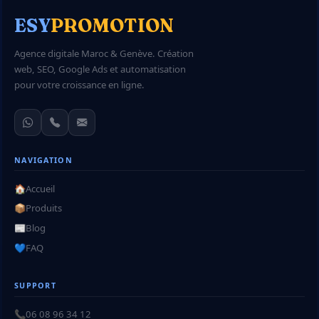
ESY
PROMOTION
Agence digitale Maroc & Genève. Création
web, SEO, Google Ads et automatisation
pour votre croissance en ligne.
NAVIGATION
🏠
Accueil
📦
Produits
📰
Blog
💙
FAQ
SUPPORT
📞
06 08 96 34 12