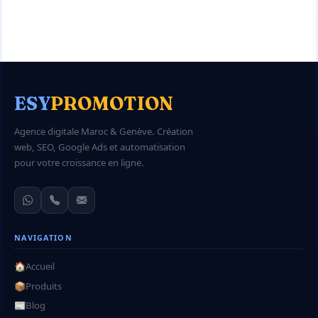
ESY
PROMOTION
Agence digitale Maroc & Genève. Création
web, SEO, Google Ads et automatisation
pour votre croissance en ligne.
NAVIGATION
🏠
Accueil
📦
Produits
📰
Blog