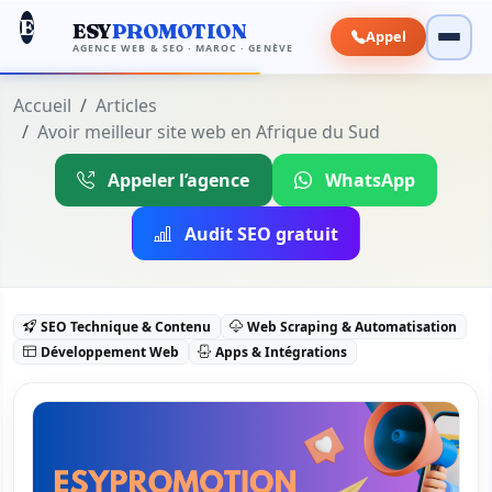
E
ESY
PROMOTION
Appel
AGENCE WEB & SEO · MAROC · GENÈVE
Accueil
Articles
Avoir meilleur site web en Afrique du Sud
Appeler l’agence
WhatsApp
Audit SEO gratuit
SEO Technique & Contenu
Web Scraping & Automatisation
Développement Web
Apps & Intégrations