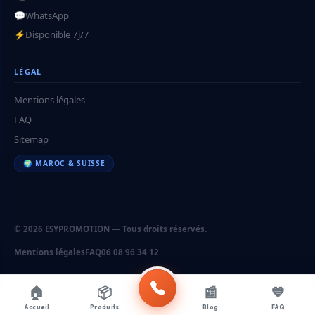
💬
WhatsApp
⚡
Disponible 7j/7
LÉGAL
Mentions légales
FAQ
Sitemap
🌍 MAROC & SUISSE
© 2026 ESYPROMOTION — Tous droits réservés.
Mentions légales
FAQ
06 08 96 34 12
🏠
📦
📰
💙
Accueil
Produits
Blog
FAQ