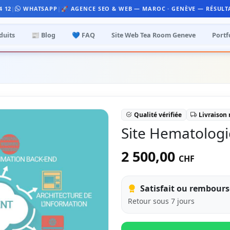
4 12
|
WHATSAPP
|
🚀 AGENCE SEO & WEB — MAROC · GENÈVE — RÉSULT
duits
📰 Blog
💙 FAQ
Site Web Tea Room Geneve
Portf
Qualité vérifiée
Livraison
Site Hematolog
2 500,00
CHF
Satisfait ou rembours
Retour sous 7 jours