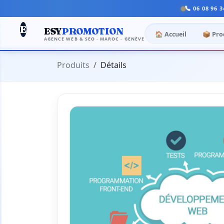
06 08 96 3
E
ESY
PROMOTION
🏠 Accueil
📦 Pro
AGENCE WEB & SEO · MAROC · GENÈVE
Produits
Détails