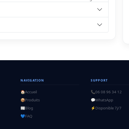
NAVIGATION
SUPPORT
🏠
Accueil
📞
06 08 96 34 12
📦
Produits
💬
WhatsApp
📰
Blog
⚡
Disponible 7j/7
💙
FAQ