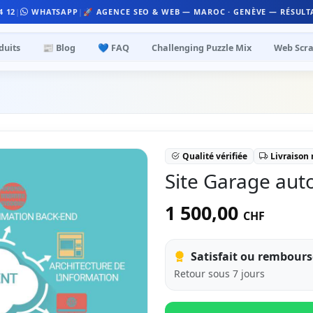
4 12
|
WHATSAPP
|
🚀 AGENCE SEO & WEB — MAROC · GENÈVE — RÉSULT
duits
📰 Blog
💙 FAQ
Challenging Puzzle Mix
Web Scra
Qualité vérifiée
Livraison
Site Garage au
1 500,00
CHF
Satisfait ou rembours
Retour sous 7 jours