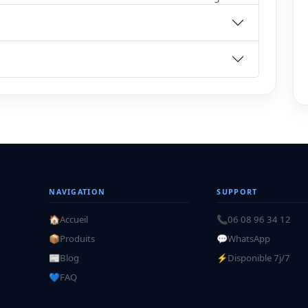
NAVIGATION
SUPPORT
🏠
Accueil
📞
06 08 96 34 12
📦
Produits
💬
WhatsApp
📰
Blog
⚡
Disponible 7j/7
💙
FAQ