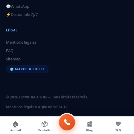
💬
WhatsApp
⚡
Disponible 7j/7
LÉGAL
Mentions légales
FAQ
Sitemap
🌍 MAROC & SUISSE
© 2026 ESYPROMOTION — Tous droits réservés.
Mentions légales
FAQ
06 08 96 34 12
🏠
📦
📰
💙
Accueil
Produits
Blog
FAQ