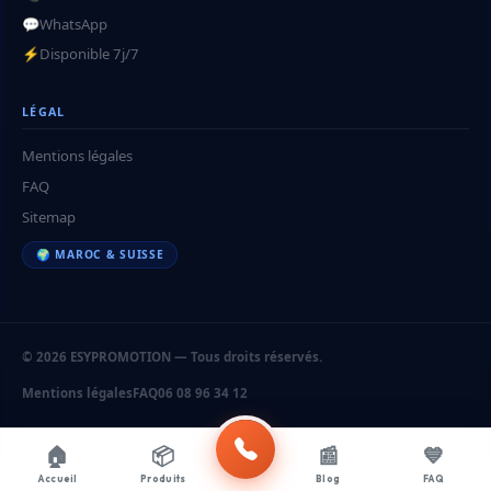
💬
WhatsApp
⚡
Disponible 7j/7
LÉGAL
Mentions légales
FAQ
Sitemap
🌍 MAROC & SUISSE
© 2026 ESYPROMOTION — Tous droits réservés.
Mentions légales
FAQ
06 08 96 34 12
🏠
📦
📰
💙
Accueil
Produits
Blog
FAQ