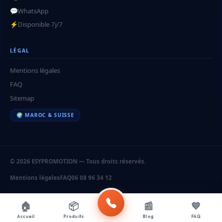
💬
WhatsApp
⚡
Disponible 7j/7
LÉGAL
Mentions légales
FAQ
Sitemap
🌍 MAROC & SUISSE
© 2026 ESYPROMOTION — Tous droits réservés.
Mentions légales
FAQ
06 08 96 34 12
🏠
📦
📰
💙
Accueil
Produits
Blog
FAQ