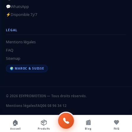
💬
WhatsApp
⚡
Disponible 7j/7
LÉGAL
Mentions légales
FAQ
Sitemap
🌍 MAROC & SUISSE
© 2026 ESYPROMOTION — Tous droits réservés.
Mentions légales
FAQ
06 08 96 34 12
🏠
📦
📰
💙
Accueil
Produits
Blog
FAQ