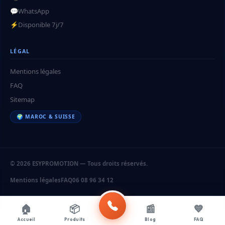
💬
WhatsApp
⚡
Disponible 7j/7
LÉGAL
Mentions légales
FAQ
Sitemap
🌍 MAROC & SUISSE
© 2026 ESYPROMOTION — Tous droits réservés.
Mentions légales
FAQ
06 08 96 34 12
🏠
📦
📰
💙
Accueil
Produits
Blog
FAQ