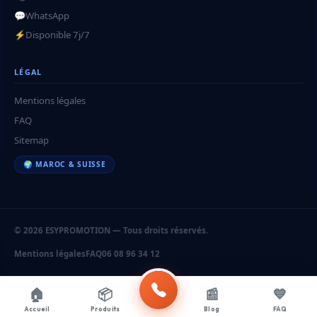
💬
WhatsApp
⚡
Disponible 7j/7
LÉGAL
Mentions légales
FAQ
Sitemap
🌍 MAROC & SUISSE
© 2026 ESYPROMOTION — Tous droits réservés.
Mentions légales
FAQ
06 08 96 34 12
🏠
📦
📰
💙
Accueil
Produits
Blog
FAQ