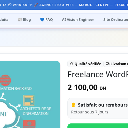
4 12
|
WHATSAPP
|
🚀 AGENCE SEO & WEB — MAROC · GENÈVE — RÉSULT
duits
📰 Blog
💙 FAQ
AI Vision Engineer
Site Ordinate
Qualité vérifiée
Livraison
Freelance WordP
2 100,00
DH
Satisfait ou rembours
Retour sous 7 jours