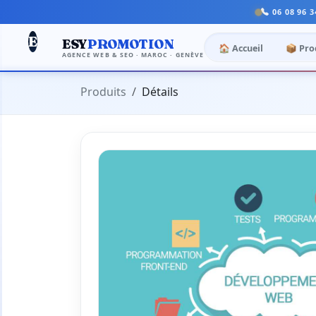
06 08 96 3
E
ESY
PROMOTION
🏠 Accueil
📦 Pro
AGENCE WEB & SEO · MAROC · GENÈVE
Produits
Détails