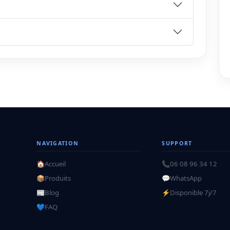
NAVIGATION
SUPPORT
🏠
Accueil
📞
06 08 96 34 12
📦
Produits
💬
WhatsApp
📰
Blog
⚡
Disponible 7j/7
💙
FAQ