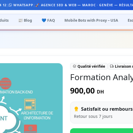
4 12
|
WHATSAPP
|
🚀 AGENCE SEO & WEB — MAROC · GENÈVE — RÉSULT
duits
📰 Blog
💙 FAQ
Mobile Bots with Proxy – USA
Es
Qualité vérifiée
Livraison
Formation Analy
900,00
DH
Satisfait ou rembours
Retour sous 7 jours