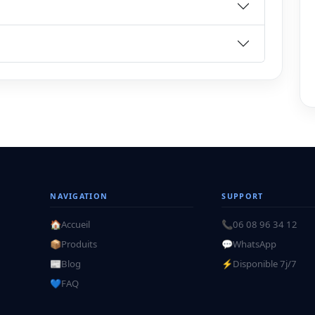
NAVIGATION
SUPPORT
🏠
Accueil
📞
06 08 96 34 12
📦
Produits
💬
WhatsApp
📰
Blog
⚡
Disponible 7j/7
💙
FAQ