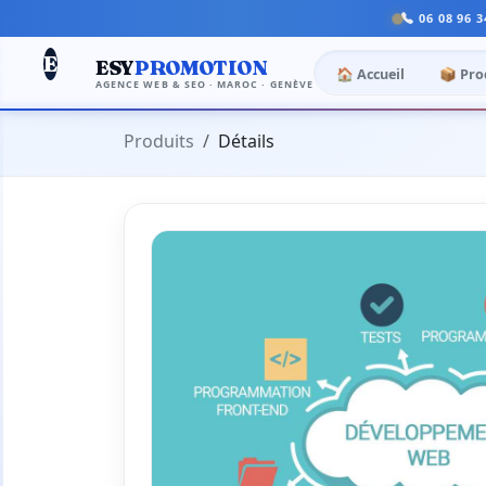
06 08 96 3
E
ESY
PROMOTION
🏠 Accueil
📦 Pro
AGENCE WEB & SEO · MAROC · GENÈVE
Produits
Détails