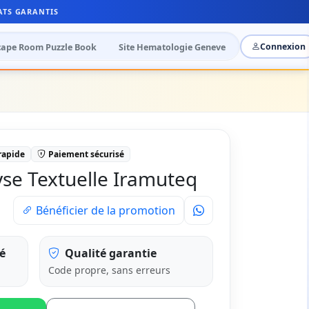
ATS GARANTIS
cape Room Puzzle Book
Site Hematologie Geneve
Connexion
 rapide
Paiement sécurisé
se Textuelle Iramuteq
Bénéficier de la promotion
é
Qualité garantie
Code propre, sans erreurs