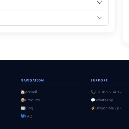
NAVIGATION
SUPPORT
🏠
Accueil
📞
06 08 96 34 12
📦
Produits
💬
WhatsApp
📰
Blog
⚡
Disponible 7j/7
💙
FAQ