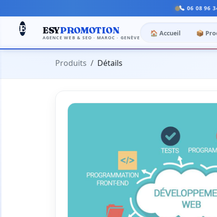
06 08 96 3
E
ESY
PROMOTION
🏠 Accueil
📦 Pro
AGENCE WEB & SEO · MAROC · GENÈVE
Produits
Détails