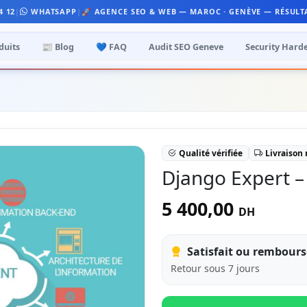
4 12
|
WHATSAPP
|
🚀 AGENCE SEO & WEB — MAROC · GENÈVE — RÉSULT
duits
📰 Blog
💙 FAQ
Audit SEO Geneve
Security Hard
Qualité vérifiée
Livraison
Django Expert –
5 400,00
DH
Satisfait ou rembours
Retour sous 7 jours