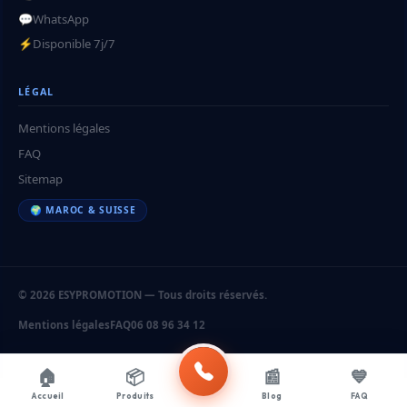
💬
WhatsApp
⚡
Disponible 7j/7
LÉGAL
Mentions légales
FAQ
Sitemap
🌍 MAROC & SUISSE
© 2026 ESYPROMOTION — Tous droits réservés.
Mentions légales
FAQ
06 08 96 34 12
🏠
📦
📰
💙
Accueil
Produits
Blog
FAQ