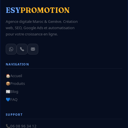
ESY
PROMOTION
Agence digitale Maroc & Genève. Création
web, SEO, Google Ads et automatisation
pour votre croissance en ligne.
NAVIGATION
🏠
Accueil
📦
Produits
📰
Blog
💙
FAQ
SUPPORT
📞
06 08 96 34 12