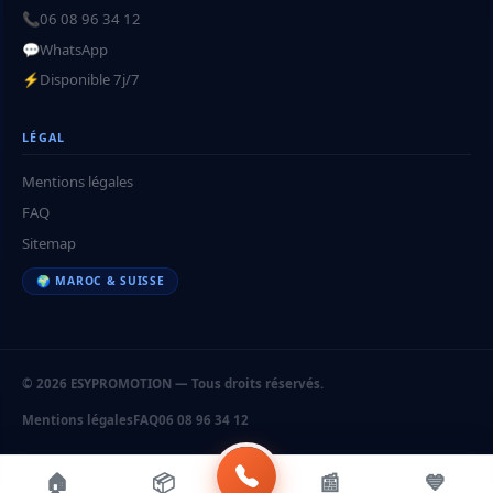
📞
06 08 96 34 12
💬
WhatsApp
⚡
Disponible 7j/7
LÉGAL
Mentions légales
FAQ
Sitemap
🌍 MAROC & SUISSE
© 2026 ESYPROMOTION — Tous droits réservés.
Mentions légales
FAQ
06 08 96 34 12
🏠
📦
📰
💙