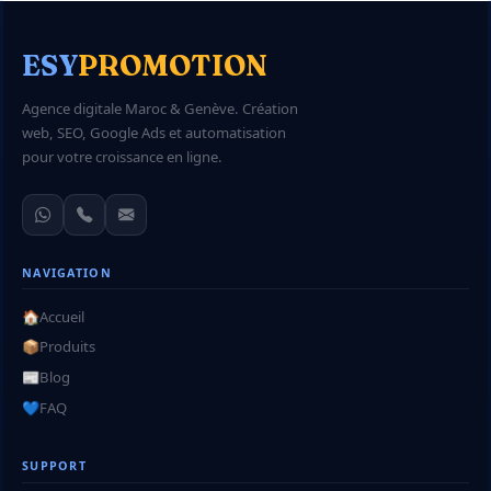
ESY
PROMOTION
Agence digitale Maroc & Genève. Création
web, SEO, Google Ads et automatisation
pour votre croissance en ligne.
NAVIGATION
🏠
Accueil
📦
Produits
📰
Blog
💙
FAQ
SUPPORT